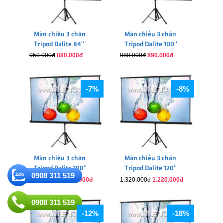
Màn chiếu 3 chân
Màn chiếu 3 chân
Tripod Dalite 84''
Tripod Dalite 100''
1.52x1.52m
1.78x1.78m
950.000đ
880.000đ
980.000đ
890.000đ
-7%
-8%
Màn chiếu 3 chân
Màn chiếu 3 chân
Tripod Dalite 100''
Tripod Dalite 120''
0908 311 519
2.13x1.60m
2.13x2.13m
1.280.000đ
1.200.000đ
1.320.000đ
1.220.000đ
0908 311 519
-12%
-18%